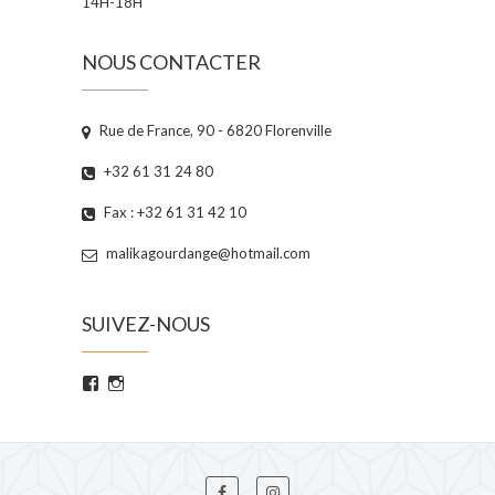
14H-18H
NOUS CONTACTER
Rue de France, 90 - 6820 Florenville
+32 61 31 24 80
Fax : +32 61 31 42 10
malikagourdange@hotmail.com
SUIVEZ-NOUS
Voir
Voir
le
le
profil
profil
de
de
PepinieresGourdange
malika_gourdange_
sur
sur
Facebook
Instagram