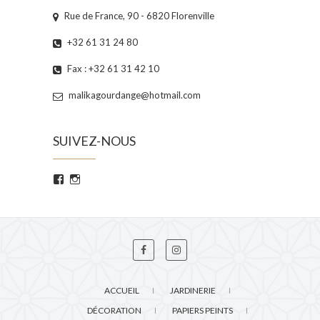
Rue de France, 90 - 6820 Florenville
+32 61 31 24 80
Fax : +32 61 31 42 10
malikagourdange@hotmail.com
SUIVEZ-NOUS
Voir
Voir
le
le
profil
profil
de
de
PepinieresGourdange
malika_gourdange_
sur
sur
Facebook
Instagram
ACCUEIL
JARDINERIE
DÉCORATION
PAPIERS PEINTS